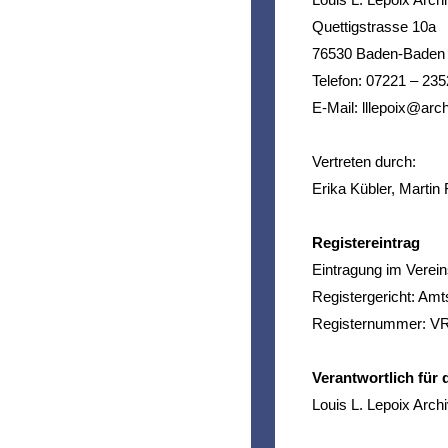
Louis L. Lepoix Archi
Quettigstrasse 10a
76530 Baden-
Baden
Telefon: 07221 – 23
E-
Mail: lllepoix@arch
Vertreten durch:
Erika Kübler, Martin 
Registereintrag
Eintragung im Verein
Registergericht: Am
Registernummer: V
Verantwortlich für 
Louis L. Lepoix Archi