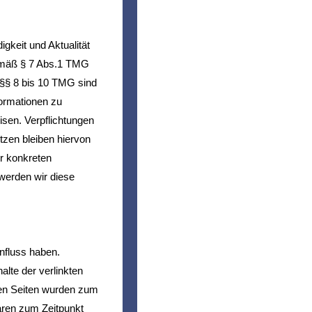
igkeit und Aktualität
gemäß § 7 Abs.1 TMG
 §§ 8 bis 10 TMG sind
formationen zu
isen. Verpflichtungen
zen bleiben hiervon
er konkreten
werden wir diese
influss haben.
lte der verlinkten
nkten Seiten wurden zum
aren zum Zeitpunkt