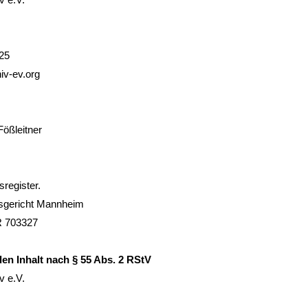
v e.V.
525
iv-
ev.org
Fößleitner
sregister.
tsgericht Mannheim
R 703327
den Inhalt nach § 55 Abs. 2 RStV
v e.V.